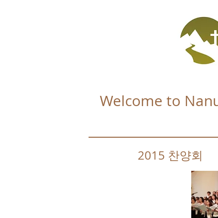
Welcome to Nanu
2015
찬양회