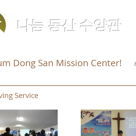
나눔 동산 수양관
m Dong San Mission Center!
ing Service